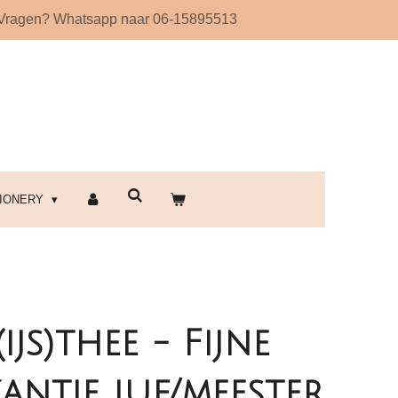
Vragen? Whatsapp naar 06-15895513
!
TIONERY
ijs)thee - Fijne
antie juf/meester