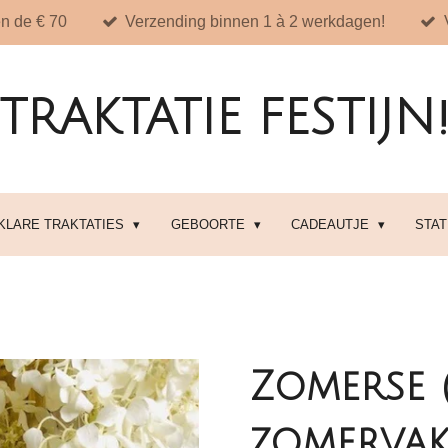
n de € 70
Verzending binnen 1 à 2 werkdagen!
TRAKTATIE FESTIJN
 KLARE TRAKTATIES
GEBOORTE
CADEAUTJE
STA
Zomerse (
zomervak