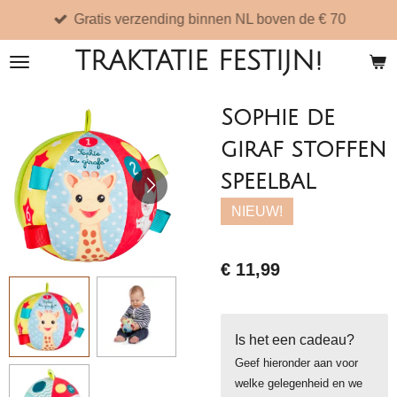
Gratis verzending binnen NL boven de € 70
Ga
direct
TRAKTATIE FESTIJN!
naar
de
Sophie de
hoofdinhoud
giraf stoffen
speelbal
NIEUW!
€ 11,99
Is het een cadeau?
Geef hieronder aan voor
welke gelegenheid en we