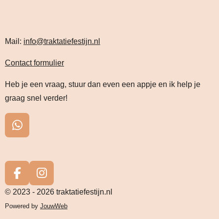
Mail:
info@traktatiefestijn.nl
Contact formulier
Heb je een vraag, stuur dan even een appje en ik help je
graag snel verder!
W
h
a
t
s
F
I
A
a
n
© 2023 - 2026 traktatiefestijn.nl
p
c
s
Powered by
JouwWeb
p
e
t