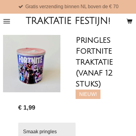
Gratis verzending binnen NL boven de € 70
Ga
direct
TRAKTATIE FESTIJN!
naar
de
Pringles
hoofdinhoud
Fortnite
traktatie
(vanaf 12
stuks)
NIEUW!
€ 1,99
Smaak pringles