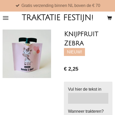
Gratis verzending binnen NL boven de € 70
Ga
direct
TRAKTATIE FESTIJN!
naar
de
Knijpfruit
hoofdinhoud
Zebra
NIEUW!
€ 2,25
Vul hier de tekst in
Wanneer trakteren?