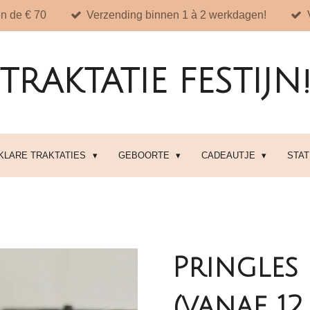
n de € 70
Verzending binnen 1 à 2 werkdagen!
TRAKTATIE FESTIJN
 KLARE TRAKTATIES
GEBOORTE
CADEAUTJE
STA
Pringles 
(vanaf 12