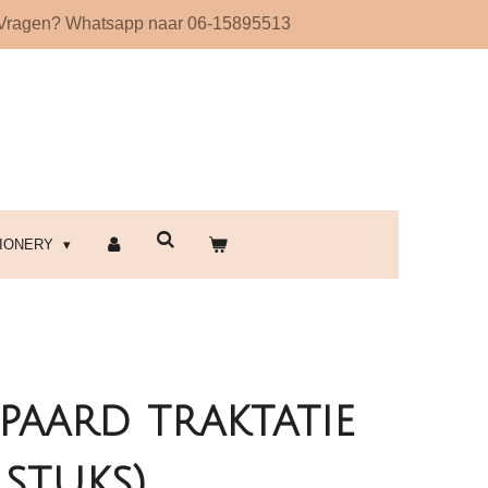
Vragen? Whatsapp naar 06-15895513
!
TIONERY
paard traktatie
 stuks)