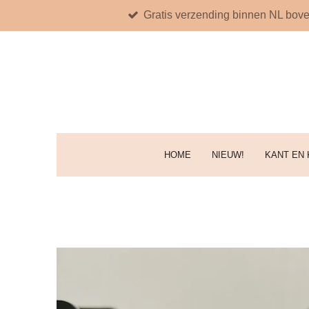
Gratis verzending binnen NL bove
Ga
direct
naar
de
hoofdinhoud
HOME
NIEUW!
KANT EN