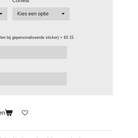
Confetti
llen bij gepersonaliseerde sticker) + €0 15
en