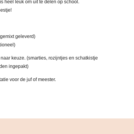
is heel leuk om uit te delen op school.
eestje!
 gemixt geleverd)
tioneel)
naar keuze. (smarties, rozijntjes en schatkistje
den ingepakt)
atie voor de juf of meester.