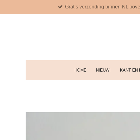
Gratis verzending binnen NL bove
Ga
direct
naar
de
hoofdinhoud
HOME
NIEUW!
KANT EN