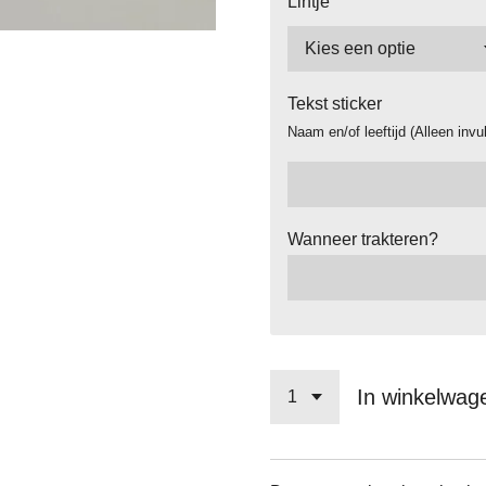
Lintje
Tekst sticker
Naam en/of leeftijd (Alleen invu
Wanneer trakteren?
In winkelwag