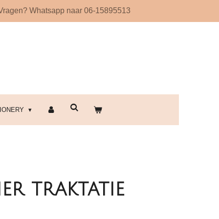
Vragen? Whatsapp naar 06-15895513
!
TIONERY
er traktatie