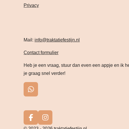
Privacy
Mail:
info@traktatiefestijn.nl
Contact formulier
Heb je een vraag, stuur dan even een appje en ik h
je graag snel verder!
W
h
a
t
s
F
I
A
a
n
© 2023 - 2026 traktatiefestijn.nl