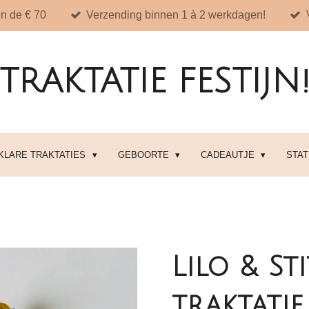
n de € 70
Verzending binnen 1 à 2 werkdagen!
TRAKTATIE FESTIJN
 KLARE TRAKTATIES
GEBOORTE
CADEAUTJE
STA
Lilo & St
traktatie