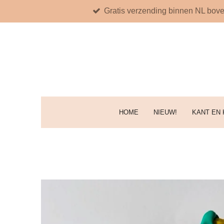
Gratis verzending binnen NL bove
Ga
direct
naar
de
hoofdinhoud
HOME
NIEUW!
KANT EN