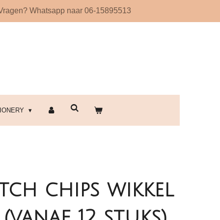
Vragen? Whatsapp naar 06-15895513
!
TIONERY
itch chips wikkel
 (vanaf 12 stuks)