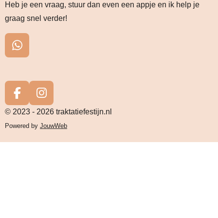
Heb je een vraag, stuur dan even een appje en ik help je
graag snel verder!
W
h
a
t
s
F
I
A
a
n
© 2023 - 2026 traktatiefestijn.nl
p
c
s
Powered by
JouwWeb
p
e
t
b
a
o
g
o
r
k
a
m