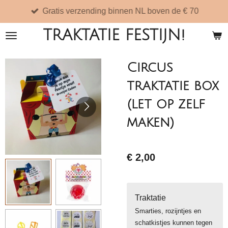
Gratis verzending binnen NL boven de € 70
Ga
direct
TRAKTATIE FESTIJN!
naar
de
Circus
hoofdinhoud
traktatie box
(let op zelf
maken)
€ 2,00
Traktatie
Smarties, rozijntjes en
schatkistjes kunnen tegen