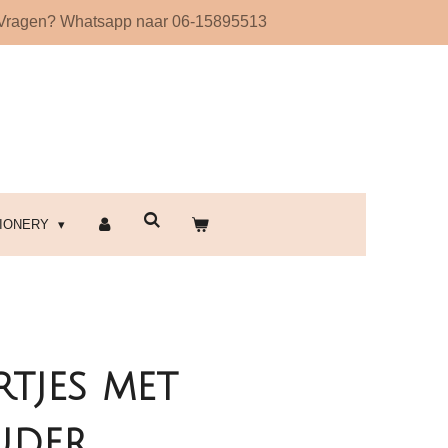
Vragen? Whatsapp naar 06-15895513
!
TIONERY
rtjes met
uder