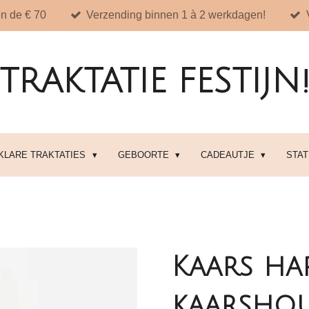
n de € 70
Verzending binnen 1 à 2 werkdagen!
TRAKTATIE FESTIJN
 KLARE TRAKTATIES
GEBOORTE
CADEAUTJE
STA
Kaars ha
kaarsho