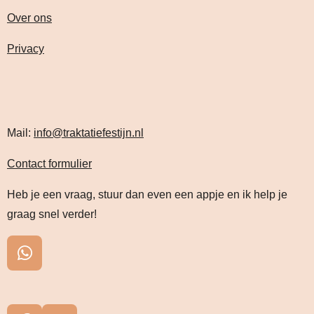
Over ons
Privacy
Mail:
info@traktatiefestijn.nl
Contact formulier
Heb je een vraag, stuur dan even een appje en ik help je
graag snel verder!
W
h
a
t