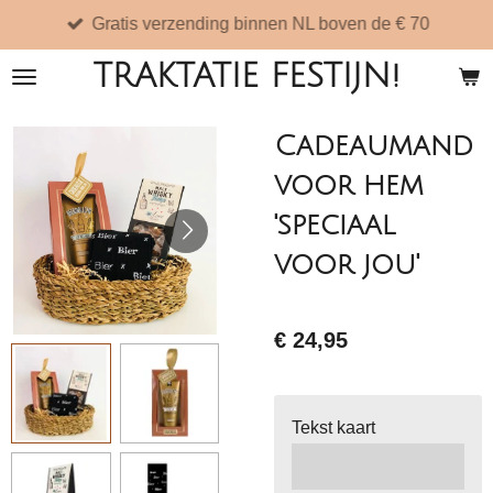
Gratis verzending binnen NL boven de € 70
Ga
direct
TRAKTATIE FESTIJN!
naar
de
Cadeaumand
hoofdinhoud
voor hem
'speciaal
voor jou'
€ 24,95
Tekst kaart