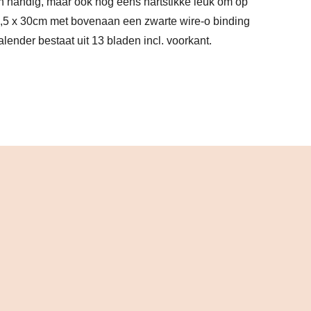
en handig, maar ook nog eens hartstikke leuk om op
4,5 x 30cm met bovenaan een zwarte wire-o binding
ender bestaat uit 13 bladen incl. voorkant.