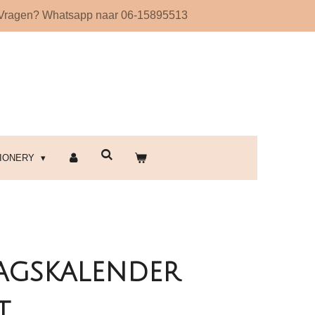
Vragen? Whatsapp naar 06-15895513
!
TIONERY
agskalender
t