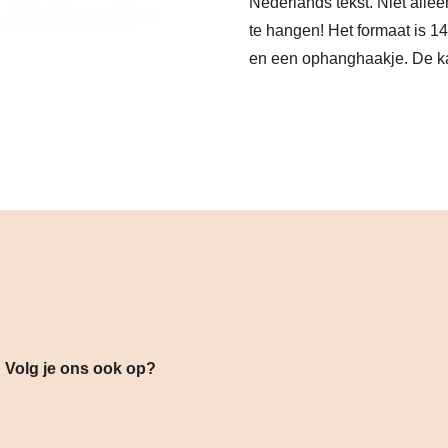
Nederlands tekst. Niet alle
te hangen! Het formaat is 1
en een ophanghaakje. De kal
s ook op?