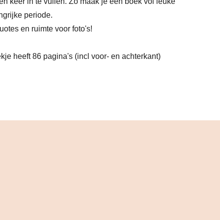
en keer in te vullen. Zo maak je een boek vol leuke
grijke periode.
otes en ruimte voor foto's!
oekje heeft 86 pagina's (incl voor- en achterkant)