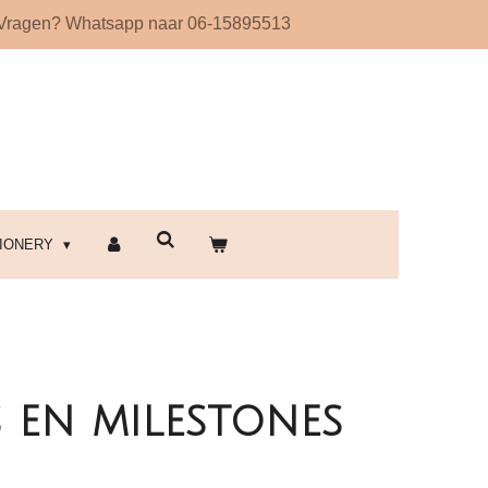
Vragen? Whatsapp naar 06-15895513
!
TIONERY
 en milestones