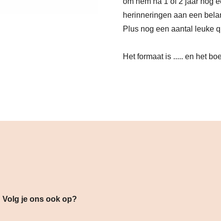
om hem na 1 of 2 jaar nog e
herinneringen aan een belan
Plus nog een aantal leuke qu
Het formaat is ..... en het b
s ook op?