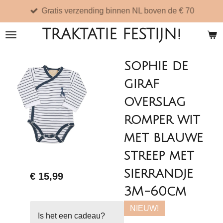
Gratis verzending binnen NL boven de € 70
Ga
direct
TRAKTATIE FESTIJN!
naar
de
Sophie de
hoofdinhoud
giraf
overslag
romper wit
met blauwe
streep met
sierrandje
€ 15,99
3M-60cm
NIEUW!
Is het een cadeau?