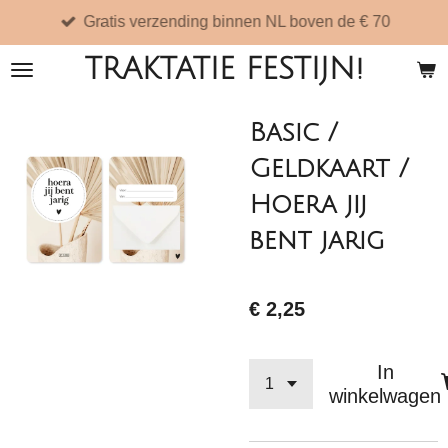
Gratis verzending binnen NL boven de € 70
Ga
direct
TRAKTATIE FESTIJN!
naar
de
Basic /
hoofdinhoud
Geldkaart /
Hoera jij
bent jarig
€ 2,25
In
winkelwagen