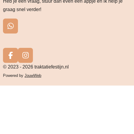
Heb je een vraag, stuur dan even een appje en ik help je
graag snel verder!
W
h
a
t
s
F
I
A
a
n
© 2023 - 2026 traktatiefestijn.nl
p
c
s
Powered by
JouwWeb
p
e
t
b
a
o
g
o
r
k
a
m