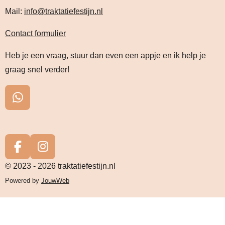
Mail:
info@traktatiefestijn.nl
Contact formulier
Heb je een vraag, stuur dan even een appje en ik help je
graag snel verder!
W
h
a
t
s
F
I
A
a
n
© 2023 - 2026 traktatiefestijn.nl
p
c
s
Powered by
JouwWeb
p
e
t
b
a
o
g
o
r