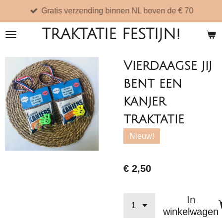
Gratis verzending binnen NL boven de € 70
Ga
direct
TRAKTATIE FESTIJN!
naar
de
Vierdaagse jij
hoofdinhoud
bent een
kanjer
traktatie
Nieuw!
€ 2,50
In
winkelwagen