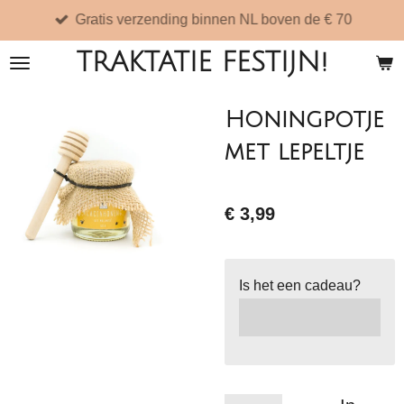
Gratis verzending binnen NL boven de € 70
Ga
direct
TRAKTATIE FESTIJN!
naar
de
Honingpotje
hoofdinhoud
met lepeltje
€ 3,99
Is het een cadeau?