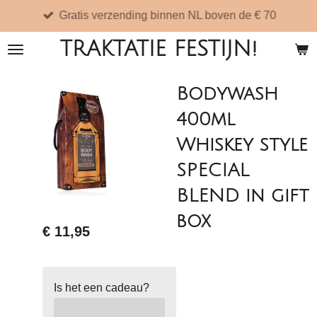
Gratis verzending binnen NL boven de € 70
Ga
direct
TRAKTATIE FESTIJN!
naar
de
Bodywash
hoofdinhoud
400ml
Whiskey style
SPECIAL
BLEND in gift
box
€ 11,95
Is het een cadeau?