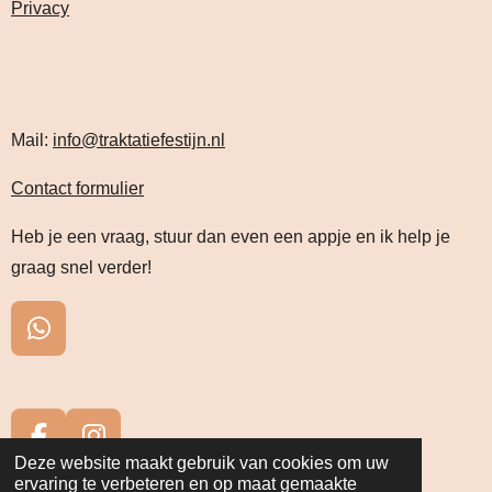
Privacy
Mail:
info@traktatiefestijn.nl
Contact formulier
Heb je een vraag, stuur dan even een appje en ik help je
graag snel verder!
W
h
a
t
s
F
I
Deze website maakt gebruik van cookies om uw
A
a
n
© 2023 - 2026 traktatiefestijn.nl
ervaring te verbeteren en op maat gemaakte