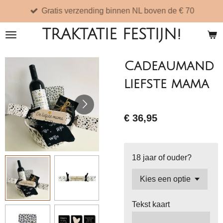
Gratis verzending binnen NL boven de € 70
Ga
direct
TRAKTATIE FESTIJN!
naar
de
Cadeaumand
hoofdinhoud
liefste mama
€ 36,95
18 jaar of ouder?
Tekst kaart