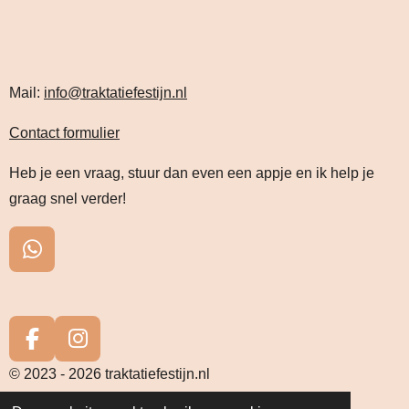
Mail:
info@traktatiefestijn.nl
Contact formulier
Heb je een vraag, stuur dan even een appje en ik help je
graag snel verder!
W
h
a
t
s
F
I
A
a
n
© 2023 - 2026 traktatiefestijn.nl
p
c
s
Powered by
JouwWeb