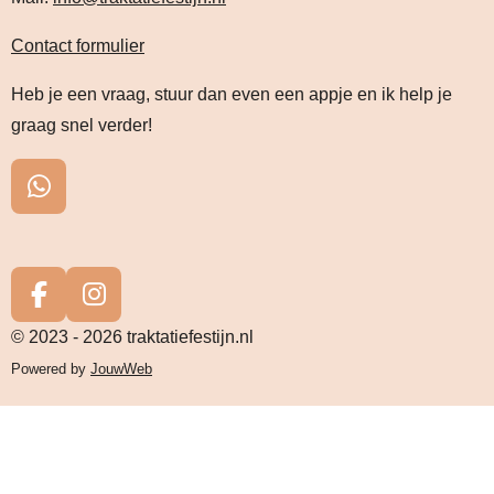
Contact formulier
Heb je een vraag, stuur dan even een appje en ik help je
graag snel verder!
W
h
a
t
s
F
I
A
a
n
© 2023 - 2026 traktatiefestijn.nl
p
c
s
Powered by
JouwWeb
p
e
t
b
a
o
g
o
r
k
a