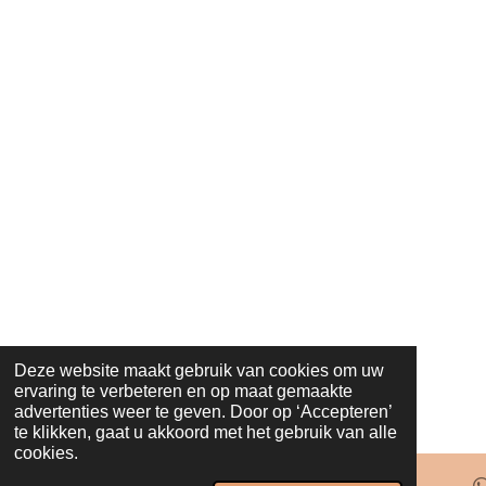
m
Deze website maakt gebruik van cookies om uw
ervaring te verbeteren en op maat gemaakte
advertenties weer te geven. Door op ‘Accepteren’
te klikken, gaat u akkoord met het gebruik van alle
cookies.