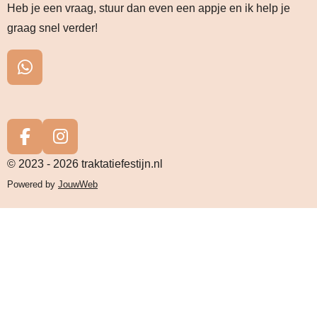
Heb je een vraag, stuur dan even een appje en ik help je
graag snel verder!
W
h
a
t
s
F
I
A
a
n
© 2023 - 2026 traktatiefestijn.nl
p
c
s
Powered by
JouwWeb
p
e
t
b
a
o
g
o
r
k
a
m