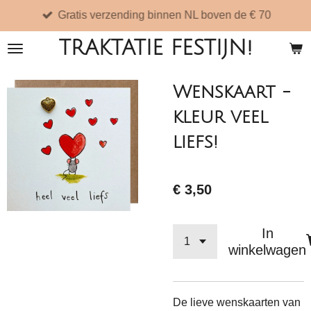
Gratis verzending binnen NL boven de € 70
Ga
direct
TRAKTATIE FESTIJN!
naar
de
Wenskaart -
hoofdinhoud
kleur veel
liefs!
€ 3,50
In
winkelwagen
De lieve wenskaarten van