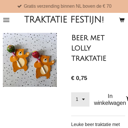
Gratis verzending binnen NL boven de € 70
Ga
direct
TRAKTATIE FESTIJN!
naar
de
Beer met
hoofdinhoud
lolly
traktatie
€ 0,75
In
winkelwagen
Leuke beer traktatie met