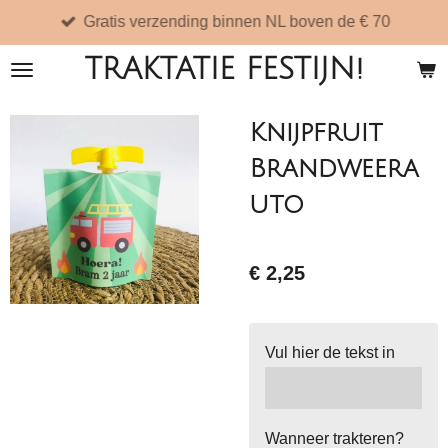
Gratis verzending binnen NL boven de € 70
Ga
direct
TRAKTATIE FESTIJN!
naar
de
Knijpfruit
hoofdinhoud
Brandweera
uto
€ 2,25
Vul hier de tekst in
Wanneer trakteren?