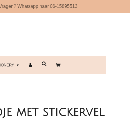
Vragen? Whatsapp naar 06-15895513
!
TIONERY
je met stickervel