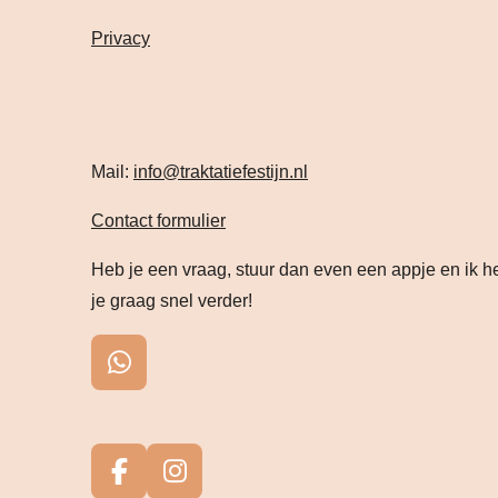
Privacy
Mail:
info@traktatiefestijn.nl
Contact formulier
Heb je een vraag, stuur dan even een appje en ik h
je graag snel verder!
W
h
a
t
s
F
I