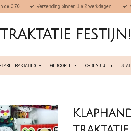
n de € 70
Verzending binnen 1 à 2 werkdagen!
TRAKTATIE FESTIJN
 KLARE TRAKTATIES
GEBOORTE
CADEAUTJE
STA
Klaphand
traktatie