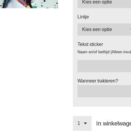
Lintje
Tekst sticker
Naam en/of leeftijd (Alleen invu
Wanneer trakteren?
In winkelwag