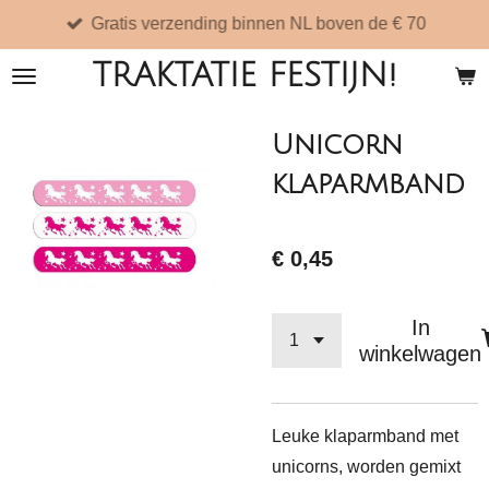
Gratis verzending binnen NL boven de € 70
Ga
direct
TRAKTATIE FESTIJN!
naar
de
Unicorn
hoofdinhoud
klaparmband
€ 0,45
In
winkelwagen
Leuke klaparmband met
unicorns, worden gemixt