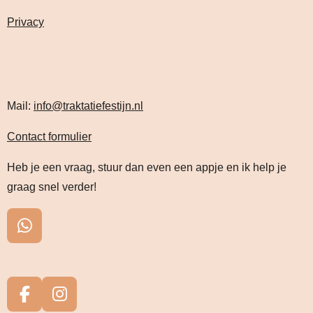
Privacy
Mail:
info@traktatiefestijn.nl
Contact formulier
Heb je een vraag, stuur dan even een appje en ik help je
graag snel verder!
W
h
a
t
s
F
I