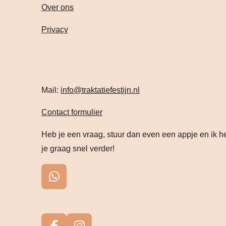
Over ons
Privacy
Mail:
info@traktatiefestijn.nl
Contact formulier
Heb je een vraag, stuur dan even een appje en ik h
je graag snel verder!
W
h
a
t