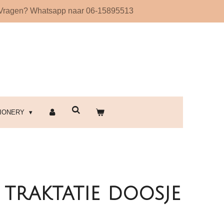
Vragen? Whatsapp naar 06-15895513
!
TIONERY
traktatie doosje