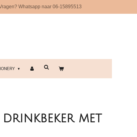
Vragen? Whatsapp naar 06-15895513
!
TIONERY
drinkbeker met