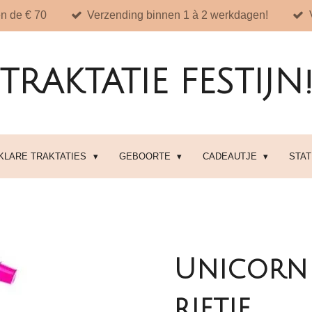
n de € 70
Verzending binnen 1 à 2 werkdagen!
TRAKTATIE FESTIJN
 KLARE TRAKTATIES
GEBOORTE
CADEAUTJE
STA
Unicorn 
rietje