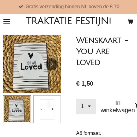
Gratis verzending binnen NL boven de € 70
Ga
direct
TRAKTATIE FESTIJN!
naar
de
Wenskaart -
hoofdinhoud
You are
loved
€ 1,50
In
winkelwagen
A6 formaat.