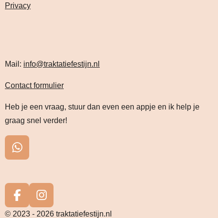
Privacy
Mail:
info@traktatiefestijn.nl
Contact formulier
Heb je een vraag, stuur dan even een appje en ik help je
graag snel verder!
W
h
a
t
s
F
I
A
a
n
© 2023 - 2026 traktatiefestijn.nl