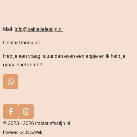
Mail:
info@traktatiefestijn.nl
Contact formulier
Heb je een vraag, stuur dan even een appje en ik help je
graag snel verder!
W
h
a
t
s
F
I
A
a
n
© 2023 - 2026 traktatiefestijn.nl
p
c
s
Powered by
JouwWeb
p
e
t