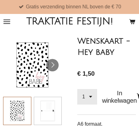
Gratis verzending binnen NL boven de € 70
Ga
direct
TRAKTATIE FESTIJN!
naar
de
Wenskaart -
hoofdinhoud
Hey baby
€ 1,50
In
winkelwagen
A6 formaat.