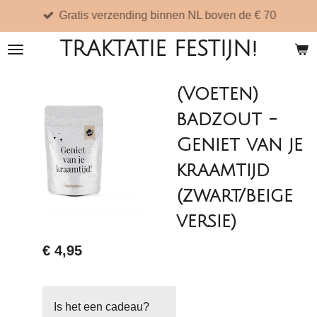
Gratis verzending binnen NL boven de € 70
Ga
direct
TRAKTATIE FESTIJN!
naar
de
(Voeten)
hoofdinhoud
badzout -
Geniet van je
kraamtijd
(zwart/beige
versie)
€ 4,95
Is het een cadeau?