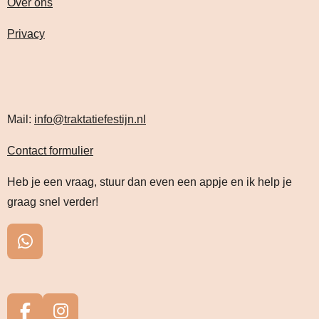
Over ons
Privacy
Mail:
info@traktatiefestijn.nl
Contact formulier
Heb je een vraag, stuur dan even een appje en ik help je
graag snel verder!
W
h
a
t
s
F
I