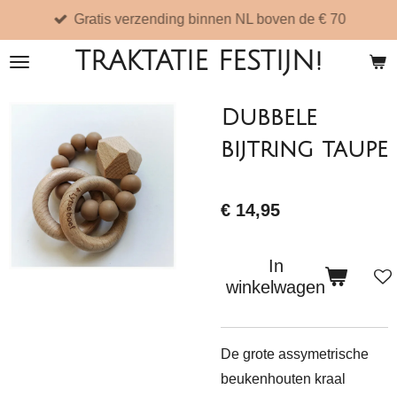
Gratis verzending binnen NL boven de € 70
Ga
direct
TRAKTATIE FESTIJN!
naar
de
Dubbele
hoofdinhoud
bijtring taupe
€ 14,95
In
winkelwagen
De grote assymetrische
beukenhouten kraal