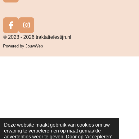
h
a
t
s
F
I
A
a
n
© 2023 - 2026 traktatiefestijn.nl
p
c
s
Powered by
JouwWeb
p
e
t
b
a
o
g
o
r
k
a
m
Deze website maakt gebruik van cookies om uw
ervaring te verbeteren en op maat gemaakte
advertenties weer te geven. Door op ‘Accepteren’