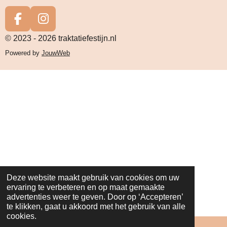
t
s
F
I
A
a
n
© 2023 - 2026 traktatiefestijn.nl
p
c
s
Powered by
JouwWeb
p
e
t
b
a
o
g
o
r
k
a
m
Deze website maakt gebruik van cookies om uw
ervaring te verbeteren en op maat gemaakte
advertenties weer te geven. Door op ‘Accepteren’
te klikken, gaat u akkoord met het gebruik van alle
cookies.