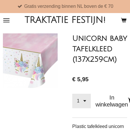
Gratis verzending binnen NL boven de € 70
Ga
direct
TRAKTATIE FESTIJN!
naar
de
Unicorn baby
hoofdinhoud
tafelkleed
(137x259cm)
€ 5,95
In
winkelwagen
Plastic tafelkleed unicorn