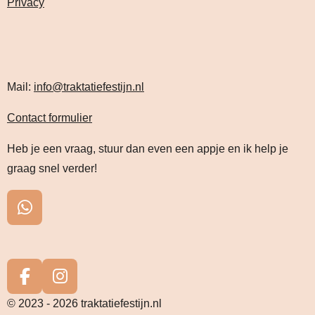
Privacy
Mail:
info@traktatiefestijn.nl
Contact formulier
Heb je een vraag, stuur dan even een appje en ik help je
graag snel verder!
W
h
a
t
s
F
I
A
a
n
© 2023 - 2026 traktatiefestijn.nl