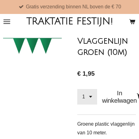
Gratis verzending binnen NL boven de € 70
Ga
direct
TRAKTATIE FESTIJN!
naar
de
Vlaggenlijn
hoofdinhoud
groen (10m)
€ 1,95
In
winkelwagen
Groene plastic vlaggenlijn
van 10 meter.