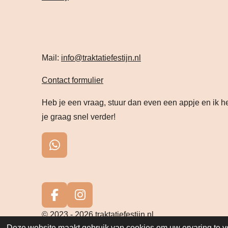
Mail:
info@traktatiefestijn.nl
Contact formulier
Heb je een vraag, stuur dan even een appje en ik h
je graag snel verder!
W
h
a
t
s
F
I
A
a
n
© 2023 - 2026 traktatiefestijn.nl
p
c
s
Deze website maakt gebruik van cookies om uw ervaring te v