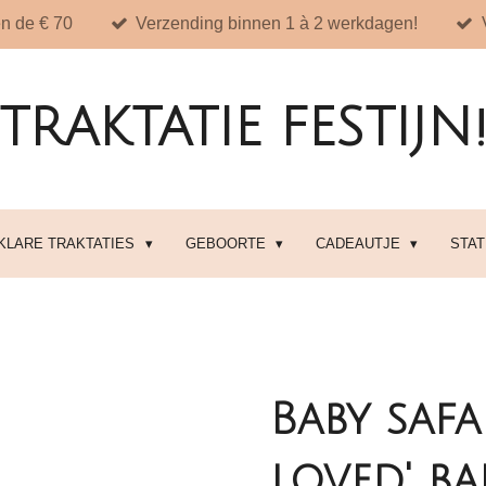
n de € 70
Verzending binnen 1 à 2 werkdagen!
TRAKTATIE FESTIJN
 KLARE TRAKTATIES
GEBOORTE
CADEAUTJE
STA
Baby safa
loved' b