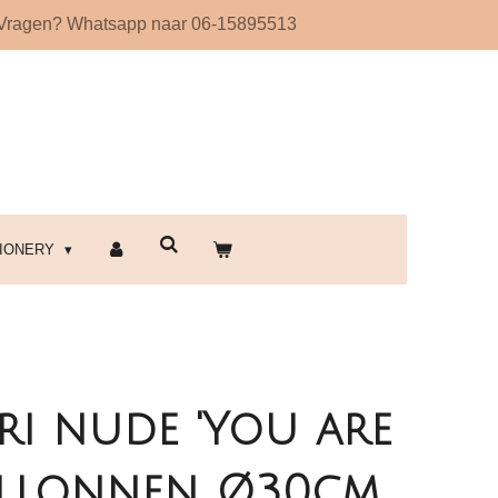
Vragen? Whatsapp naar 06-15895513
!
TIONERY
ri nude 'You are
allonnen Ø30cm,