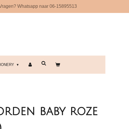
Vragen? Whatsapp naar 06-15895513
!
TIONERY
borden baby roze
)