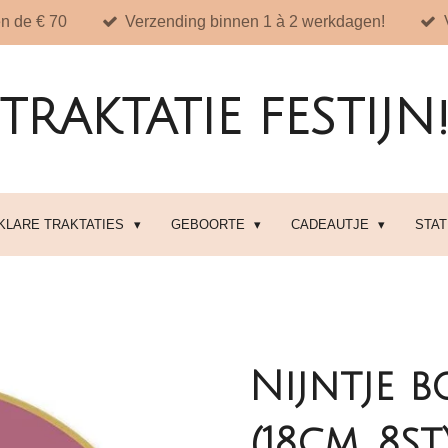
n de € 70
Verzending binnen 1 à 2 werkdagen!
TRAKTATIE FESTIJN
 KLARE TRAKTATIES
GEBOORTE
CADEAUTJE
STA
Nijntje 
(18cm, 8st