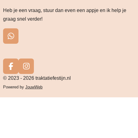
Heb je een vraag, stuur dan even een appje en ik help je
graag snel verder!
W
h
a
t
s
F
I
A
a
n
© 2023 - 2026 traktatiefestijn.nl
p
c
s
Powered by
JouwWeb
p
e
t
b
a
o
g
o
r
k
a
m